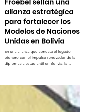
Alemán Federico
Froebel sellan una
alianza estratégica
para fortalecer los
Modelos de Naciones
Unidas en Bolivia
En una alianza que conecta el legado
pionero con el impulso renovador de la
diplomacia estudiantil en Bolivia, la
Asociación de Naciones Unidas de Bolivia
(ANUB) firmó un Acuerdo de Entendimiento
con el Colegio Alemán Federico Froebel de
Cochabamba, institución reconocida por
haber organizado el primer Modelo de