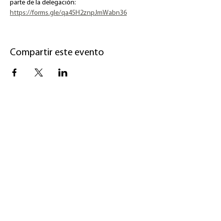
parte de la delegación: 
https://forms.gle/qa45H2znpJmWabn36
Compartir este evento
La
Asociación de Naciones Unidas de Bolivia -
ANUB
es una entidad sin fines de lucro
establecida en el Estado Plurinacional de Bolivia,
dedicada a apoyar el trabajo vital de las Naciones
Unidas. La ANUB es miembro permanente de la
Federación Mundial de Asociaciones de
Naciones Unidas (WFUNA).