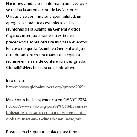
Naciones Unidas será informada una vez que 
se reciba la autorización de las Naciones 
Unidas y se confirme su disponibilidad. En 
apego a las prácticas establecidas, las 
reuniones de la Asamblea General y otros 
órganos intergubernamentales tienen 
precedencia sobre otras reuniones y eventos. 
En caso de que la Asamblea General o algún 
otro órgano intergubernamental requiera 
reunirse en la sala de conferencia designada, 
GlobalMUNers buscará una sede alterna.
Info oficial: 
https://www.globalmuners.org/gmnyc2025/
Mira cómo fue la experiencia en GMNYC 2024: 
https://www.anub.org/post/j%C3%B3venes-
bolivianos-destacan-en-la-ii-conferencia-de-
globalmuners-en-la-ciudad-de-nueva-york
Postula en el siguiente enlace para formar 