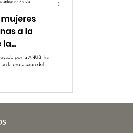
 Unidas de Bolivia
 mujeres
nas a la
 la
ambiental y la
poyado por la ANUB, ha
 en la protección del
el cambio
os