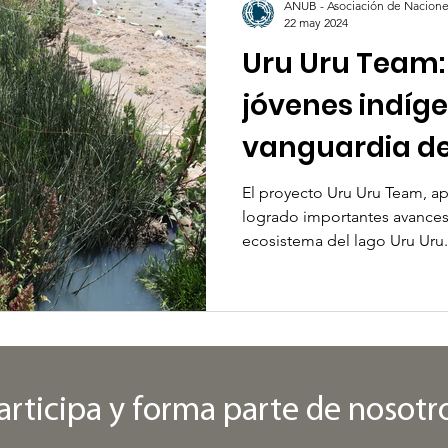
ANUB - Asociación de Naciones
22 may 2024
Uru Uru Team:
jóvenes indíge
vanguardia de
conservación 
El proyecto Uru Uru Team, a
logrado importantes avances
lucha contra 
ecosistema del lago Uru Uru.
climático
articipa y forma parte de nosotr